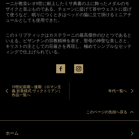
ーニが教皇レオ8世に献上したミサ典書の上に飾ったメダルのモ
ザイクと並ぶものである。チェーンに提げて首やウェストに提げ
て使うなど、眠りにつくときはベッドの脇に立て掛けるミニアチ
ュールとしても使用できた。
このトリプティックはカステラーニの最高傑作のひとつであると
いえる。ビザンチンの宗教精神を表す、聖母の神聖な美しさと、
キリストの主としての荘厳さを再現し、極めてシンプルなセッテ
ィングで仕上げられている。
19世紀前期～後期 （ロマン主
義 折衷様式 ヴィクトリアン）
年代一覧へ
作品一覧へ
このページの先頭へ戻る
ホーム