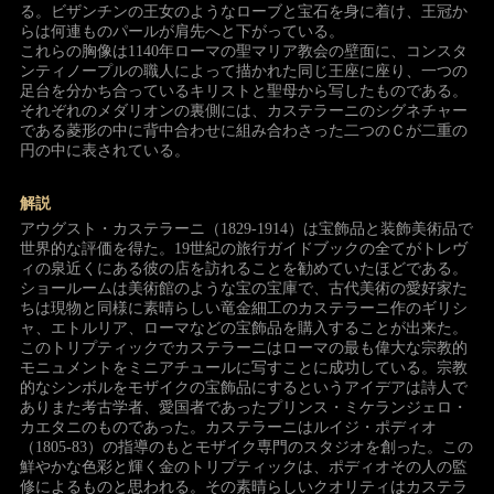
る。ビザンチンの王女のようなローブと宝石を身に着け、王冠か
らは何連ものパールが肩先へと下がっている。
これらの胸像は1140年ローマの聖マリア教会の壁面に、コンスタ
ンティノープルの職人によって描かれた同じ王座に座り、一つの
足台を分かち合っているキリストと聖母から写したものである。
それぞれのメダリオンの裏側には、カステラーニのシグネチャー
である菱形の中に背中合わせに組み合わさった二つのＣが二重の
円の中に表されている。
解説
アウグスト・カステラーニ（1829-1914）は宝飾品と装飾美術品で
世界的な評価を得た。19世紀の旅行ガイドブックの全てがトレヴ
ィの泉近くにある彼の店を訪れることを勧めていたほどである。
ショールームは美術館のような宝の宝庫で、古代美術の愛好家た
ちは現物と同様に素晴らしい竜金細工のカステラーニ作のギリシ
ャ、エトルリア、ローマなどの宝飾品を購入することが出来た。
このトリプティックでカステラーニはローマの最も偉大な宗教的
モニュメントをミニアチュールに写すことに成功している。宗教
的なシンボルをモザイクの宝飾品にするというアイデアは詩人で
ありまた考古学者、愛国者であったプリンス・ミケランジェロ・
カエタニのものであった。カステラーニはルイジ・ポディオ
（1805-83）の指導のもとモザイク専門のスタジオを創った。この
鮮やかな色彩と輝く金のトリプティックは、ポディオその人の監
修によるものと思われる。その素晴らしいクオリティはカステラ