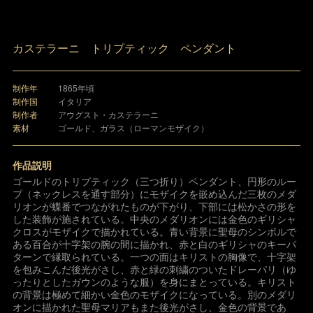
カステラーニ トリプティック ペンダント
制作年
1865年頃
制作国
イタリア
制作者
アウグスト・カステラーニ
素材
ゴールド、ガラス（ローマンモザイク）
作品説明
ゴールドのトリプティック（三つ折り）ペンダント、円形のルー
プ（ネックレスを通す部分）にモザイクを嵌め込んだ三枚のメダ
リオンが蝶番でつながれたものが下がり、下部には松かさの形を
した装飾が施されている。中央のメダリオンには金色のギリシャ
クロスがモザイクで描かれている。青い背景に聖母のシンボルで
ある百合が十字架の腕の間に描かれ、赤と白のギリシャのキーパ
ターンで縁取られている。一つの面はキリストの胸像で、十字架
を包みこんだ後光がさし、赤と緑の刺繍のついたドレーパリ（ゆ
ったりとしたガウンのような服）を身にまとっている。キリスト
の背景は極めて細かい金色のモザイクになっている。別のメダリ
オンに描かれた聖母マリアもまた後光がさし、金色の背景であ