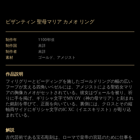
ビザンティン 聖母マリア カメオ リング
制作年
1100年頃
制作国
未詳
制作者
未詳
素材
ゴールド、アメジスト
作品説明
フィリグリーとビーディングを施したゴールドリングの幅の広い
フープが支える四角いベゼルには、アメジストによる聖処女マリ
アの胸像カメオがセットされている。彼女はヴェールを被り、祈
りに手を掲げ、ギリシャ文字でMY OY（神の母マリア）と刻まれ
た銘刻を帯びて、正面を向いている。裏側には、クロスとその縦
軸両サイドにギリシャ文字のIC XC（イエスキリスト）が彫り込
まれている。
解説
古代芸術である宝石彫刻は、ローマで皇帝の宮廷のために仕事を