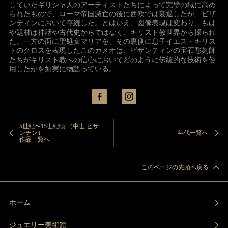
していたギリシャ人のアーティストたちによって完璧の域に高め
られたもので、ローマ帝国滅亡の後に西欧では衰退したが、ビザ
ンティンにおいて存続した。とはいえ、図像表現は変わり、もは
や題材は神話や古代史からではなく、キリスト教世界から採られ
た。一方の面に聖処女マリアを、その裏側に息子イエス・キリス
トのクロスを表現したこのカメオは、ビザンティンの宝石彫刻師
たちがキリスト教への信心においてどのように伝統的な技術を使
用したかを如実に物語っている。
5世紀〜15世紀頃 （中世 ビサ
ンチン）
年代一覧へ
作品一覧へ
このページの先頭へ戻る
ホーム
ジュエリー美術館