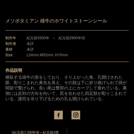
メソポタミアン 雄牛のホワイトストーンシール
制作年
紀元前3300年 – 紀元前2900年頃
制作者
未詳
素材
未詳
Size
L24mm,W32mm, H15mm
作品説明
横臥する雄牛の形をしており、そり上がった角、孔開けされた
眼、彫りこまれた鼻先を具え、その肢は下に折り曲げられて蹄が
関節で繋げられ、長い尾は臀部の上にカーブして垂れている。裏
側には反対の方向を向いて、尻を合わせた四足獣が彫りこまれて
いる、護符を吊り下げるための孔も開けられている。
1紀元前3,500年頃～紀元前4世