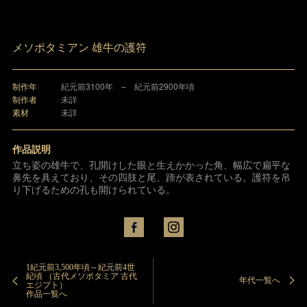
メソポタミアン 雄牛の護符
制作年
紀元前3100年 – 紀元前2900年頃
制作者
未詳
素材
未詳
作品説明
立ち姿の雄牛で、孔開けした眼と生えかかった角、幅広で扁平な
鼻先を具えており、その四肢と尾、蹄が表されている。護符を吊
り下げるための孔も開けられている。
1紀元前3,500年頃～紀元前4世
紀頃 （古代メソポタミア 古代
年代一覧へ
エジプト）
作品一覧へ