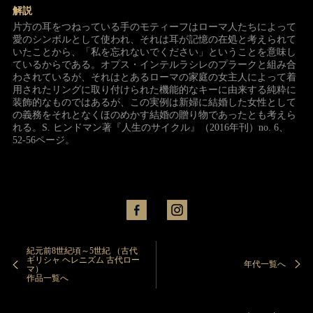
解説
片方の耳をつねっている手のモティーフはローマ人たちによって
愛のシンボルとして使われ、それは耳が記憶の在処と考えられて
いたことから、「私を忘れないでください」ということを意味し
ているからである。オプス・インテルラシレのプラークと組み合
わされているが、それはとあるローマの家庭の女主人によって着
用されたリングに取り付けられた機能的なキーに由来する純粋に
装飾的なものではあるが、この実例は新婦に結婚した女性として
の義務をそれとなくほのめかす結婚の贈り物であったとも考えら
れる。S. ヒンドマン著『人生のサイクル』（2016年刊）no. 6、
52-56ページ。
紀元前8世紀頃～5世紀 （古代
ギリシャ ヘレニズム 古代ロー
年代一覧へ
マ）
作品一覧へ