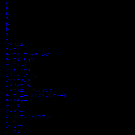
り
る
れ
ろ
わ
わ
を
ん
ディアデム
ティアラ
ティアラ・フィッティング
ティアラ・リュス
ディアレスト
ディオニュソス
ディスク・ブローチ
ディスコリデス
ティファニー社
ティファニー・セッティング
ティファニー、ルイス・コンフォート
テクスチャー
テッサラ
テスマール
デ・ソウザ、エステヴァウン
テーパー
デバゼイユ
テーブル