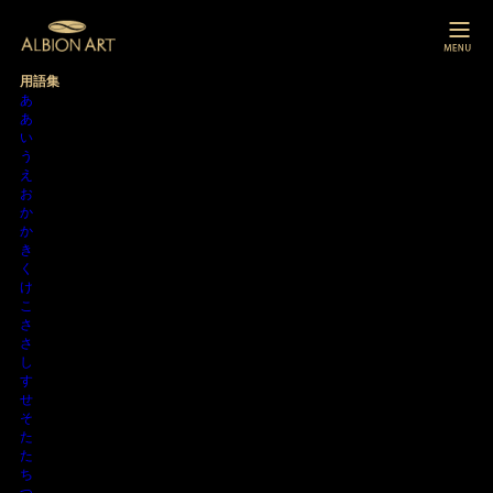
用語集
あ
あ
い
う
え
お
か
か
き
く
け
こ
さ
さ
し
す
せ
そ
た
た
ち
つ