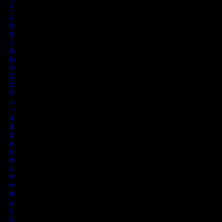
て
と
な
な
に
ぬ
ね
の
は
は
ひ
ふ
へ
ほ
ま
ま
み
む
め
も
や
や
ゆ
よ
ら
ら