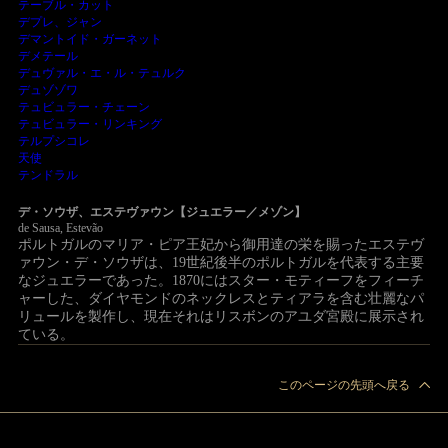
テーブル・カット
デプレ、ジャン
デマントイド・ガーネット
デメテール
デュヴァル・エ・ル・テュルク
デュゾゾワ
テュビュラー・チェーン
テュビュラー・リンキング
テルプシコレ
天使
テンドラル
デ・ソウザ、エステヴァウン【ジュエラー／メゾン】
de Sausa, Estevão
ポルトガルのマリア・ピア王妃から御用達の栄を賜ったエステヴ
ァウン・デ・ソウザは、19世紀後半のポルトガルを代表する主要
なジュエラーであった。1870にはスター・モティーフをフィーチ
ャーした、ダイヤモンドのネックレスとティアラを含む壮麗なパ
リュールを製作し、現在それはリスボンのアユダ宮殿に展示され
ている。
このページの先頭へ戻る