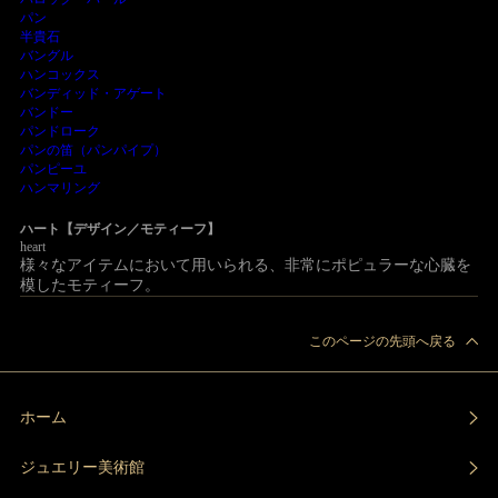
パン
半貴石
バングル
ハンコックス
バンディッド・アゲート
バンドー
パンドローク
パンの笛（パンパイプ）
パンピーユ
ハンマリング
ハート【デザイン／モティーフ】
heart
様々なアイテムにおいて用いられる、非常にポピュラーな心臓を
模したモティーフ。
このページの先頭へ戻る
ホーム
ジュエリー美術館