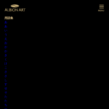
用語集
あ
あ
い
う
え
お
か
か
き
く
け
こ
さ
さ
し
す
せ
そ
た
た
ち
つ