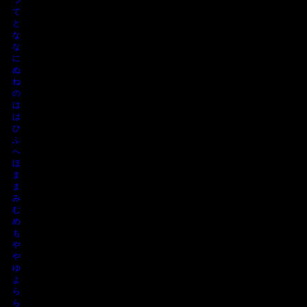
て
と
な
な
に
ぬ
ね
の
は
は
ひ
ふ
へ
ほ
ま
ま
み
む
め
も
や
や
ゆ
よ
ら
ら