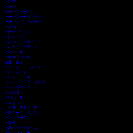
バッヂ
ハート
ハードストーン
ハードストーン・カメオ
パート・ド・ヴェール
ハトホル
パート・リング
パドロック
バトン・シェイプ
ハニカム・デザイン
ハバヒタル
パピルス（の葉）
破風（はふ）
バプスト・エ・フィス
バフ・トップ
ハーフ・パール
ハーフ・フープ・リング
バー・ブローチ
バラスター
パリュール
パルメット
バール・モティーフ
バレリーナ・マウント
バ・レリーフ
バレル
バロック・スタイル
バロック・パール