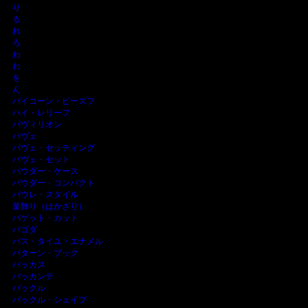
り
る
れ
ろ
わ
わ
を
ん
バイコーン・ビーズフ
ハイ・レリーフ
パヴィリオン
パヴェ
パヴェ・セッティング
パヴェ・セット
パウダー・ケース
パウダー・コンパクト
バウレ・スタイル
葉飾り（はかざり）
バゲット・カット
パゴダ
バス・タイユ・エナメル
パターン・ブック
バッカス
バッカンテ
バックル
バックル・シェイプ