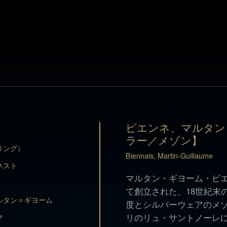
ピエンネ、マルタン
ラー／メゾン】
リング）
Biennais, Martin-Guillaume
ピエンネ、マルタン
ネスト
ラー／メゾン】
マルタン・ギヨーム・ビエン
リング）
て創立された、18世紀末
Biennais, Martin-Guillaume
ルタン＝ギヨーム
ネスト
度とシルバーウェアのメゾ
マルタン・ギヨーム・ビエン
リのリュ・サントノーレ
マ
て創立された、18世紀末
師としての地位を確立。1
ョヴァンニ
ルタン＝ギヨーム
度とシルバーウェアのメゾ
アの製作にまで仕事を広げ、
リのリュ・サントノーレ
マ
1804）のナポレオンの