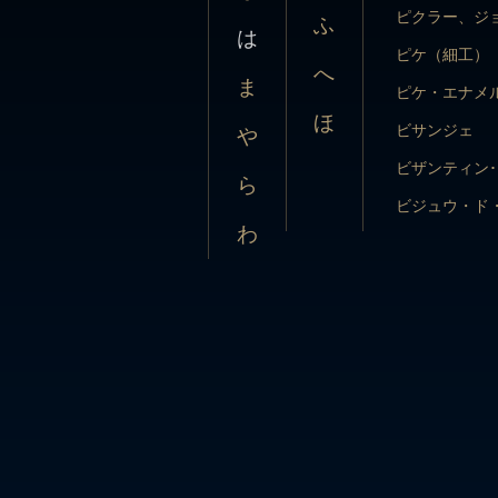
ま
ピケ・エナメ
ピクラー、ジ
ふ
は
ほ
ビサンジェ
ピケ（細工）
や
へ
ま
ビザンティン
ピケ・エナメ
ら
ほ
ビジュウ・ド
ビサンジェ
や
わ
ピジョン・ブ
ビザンティン
ら
ヒストリシズ
ビジュウ・ド
わ
ピストルッチ
ピジョン・ブ
エリーザ
ヒストリシズ
ビーディング
ピストルッチ
ビブ・ネック
エリーザ
ヒポカンポス
ビーディング
ピーポッド
ビブ・ネック
ピラミッド
ヒポカンポス
ヒーリックス
ピーポッド