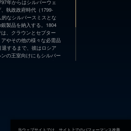
797年からはシルバーウェ
銀製品を納入する。1804
執政政府時代（1799-
では、クラウンとセプター
個人的なシルバースミスとな
リアやその他の様々な必需品
銀製品を納入する。1804
に引退するまで、彼はロシア
では、クラウンとセプター
ルンの王室向けにもシルバー
リアやその他の様々な必需品
ながら製作が続けられた家具
に引退するまで、彼はロシア
基づくもので、そのひとつで
ルンの王室向けにもシルバー
ロポリタン美術館所蔵のエジ
ながら製作が続けられた家具
ルのコイン・キャビネット
基づくもので、そのひとつで
いて極まりないものと評価さ
ロポリタン美術館所蔵のエジ
ルのコイン・キャビネット
いて極まりないものと評価さ
当ウェブサイトでは、サイト上でのパフォーマンス改善