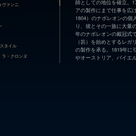
師としての地位を確立。1
ル
り、彼とその一族に大量の
ョヴァンニ
アの製作にまで仕事を広げ、
年のナポレオンの戴冠式
1804）のナポレオンの
（笏）を始めとするレガ
･スタイル
ル
り、彼とその一族に大量の
の製作を承る。1819年
年のナポレオンの戴冠式
・ラ・クロンヌ
やオーストリア、バイエ
（笏）を始めとするレガ
ウェアを製作した。少数
ラッド
･スタイル
の製作を承る。1819年
調度は、古典のモデルに
ム
・ラ・クロンヌ
やオーストリア、バイエ
あるニューヨーク・メト
ウェアを製作した。少数
、ベネデットおよびマリア・
ラッド
プシャン・リヴァイヴァ
調度は、古典のモデルに
は、洗練度と優雅さにお
ム
あるニューヨーク・メト
れている。
、ベネデットおよびマリア・
プシャン・リヴァイヴァ
レス
は、洗練度と優雅さにお
れている。
レス