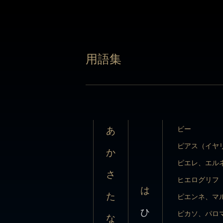
用語集
用語集
ビー
あ
ピアス（イヤ
か
ピエレ、エル
ビー
あ
さ
ヒエログリフ
ピアス（イヤ
か
は
た
ピエンネ、マ
ピエレ、エル
さ
ひ
ピカソ、パロ
ヒエログリフ
な
は
ピクラー、ジ
た
ピエンネ、マ
ふ
は
ひ
ピケ（細工）
ピカソ、パロ
な
へ