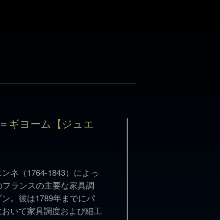
＝ギヨーム【ジュエ
＝ギヨーム【ジュエ
ネ（1764-1843）によっ
のフランスの主要な家具調
ン。彼は1789年までにパ
ネ（1764-1843）によっ
において家具調度および細工
のフランスの主要な家具調
797年からはシルバーウェ
ン。彼は1789年までにパ
執政政府時代（1799-
において家具調度および細工
個人的なシルバースミスとな