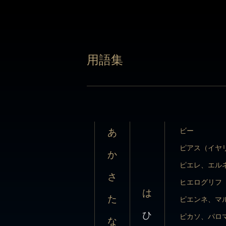
用語集
用語集
ビー
あ
ピアス（イヤ
か
ピエレ、エル
ビー
あ
さ
ヒエログリフ
ピアス（イヤ
か
は
た
ピエンネ、マ
ピエレ、エル
さ
ひ
ピカソ、パロ
ヒエログリフ
な
は
ピクラー、ジ
た
ピエンネ、マ
ふ
は
ひ
ピケ（細工）
ピカソ、パロ
な
へ