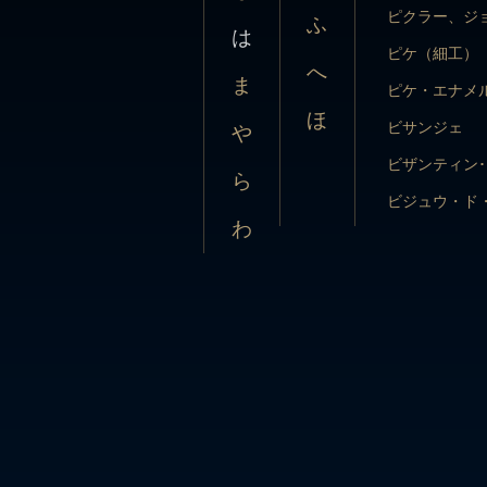
ま
ピケ・エナメ
ピクラー、ジ
ふ
は
ほ
ビサンジェ
ピケ（細工）
や
へ
ま
ビザンティン
ピケ・エナメ
ら
ほ
ビジュウ・ド
ビサンジェ
や
わ
ピジョン・ブ
ビザンティン
ら
ヒストリシズ
ビジュウ・ド
わ
ピストルッチ
ピジョン・ブ
エリーザ
ヒストリシズ
ビーディング
ピストルッチ
ビブ・ネック
エリーザ
ヒポカンポス
ビーディング
ピーポッド
ビブ・ネック
ピラミッド
ヒポカンポス
ヒーリックス
ピーポッド