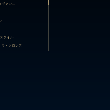
ル
ョヴァンニ
･スタイル
ル
・ラ・クロンヌ
ラッド
･スタイル
ム
・ラ・クロンヌ
、ベネデットおよびマリア・
ラッド
ム
、ベネデットおよびマリア・
レス
レス