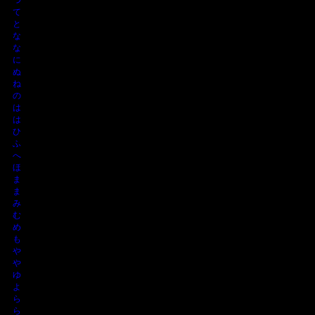
て
と
な
な
に
ぬ
ね
の
は
は
ひ
ふ
へ
ほ
ま
ま
み
む
め
も
や
や
ゆ
よ
ら
ら