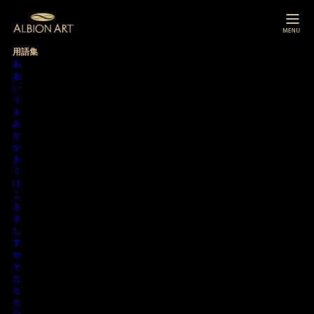
用語集
あ
あ
い
う
え
お
か
か
き
く
け
こ
さ
さ
し
す
せ
そ
た
た
ち
つ