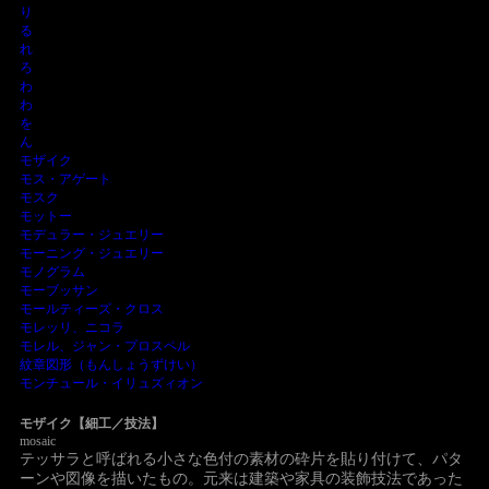
り
る
れ
ろ
わ
わ
を
ん
モザイク
モス・アゲート
モスク
モットー
モデュラー・ジュエリー
モーニング・ジュエリー
モノグラム
モーブッサン
モールティーズ・クロス
モレッリ、ニコラ
モレル、ジャン・プロスペル
紋章図形（もんしょうずけい）
モンチュール・イリュズィオン
モザイク【細工／技法】
mosaic
テッサラと呼ばれる小さな色付の素材の砕片を貼り付けて、パタ
ーンや図像を描いたもの。元来は建築や家具の装飾技法であった