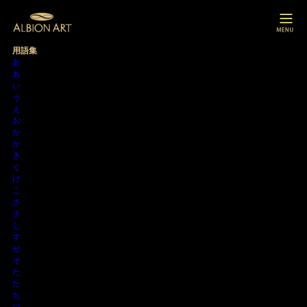
用語集
あ
あ
い
う
え
お
か
か
き
く
け
こ
さ
さ
し
す
せ
そ
た
た
ち
つ