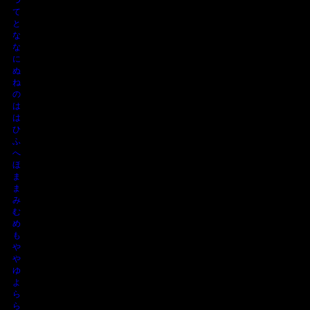
て
と
な
な
に
ぬ
ね
の
は
は
ひ
ふ
へ
ほ
ま
ま
み
む
め
も
や
や
ゆ
よ
ら
ら