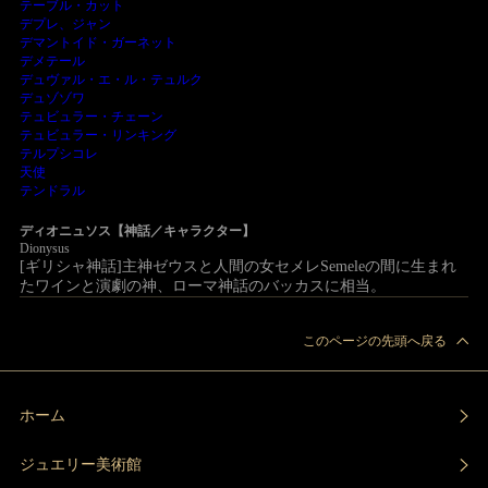
テーブル・カット
デプレ、ジャン
デマントイド・ガーネット
デメテール
デュヴァル・エ・ル・テュルク
デュゾゾワ
テュビュラー・チェーン
テュビュラー・リンキング
テルプシコレ
天使
テンドラル
ディオニュソス【神話／キャラクター】
Dionysus
[ギリシャ神話]主神ゼウスと人間の女セメレSemeleの間に生まれ
たワインと演劇の神、ローマ神話のバッカスに相当。
このページの先頭へ戻る
ホーム
ジュエリー美術館